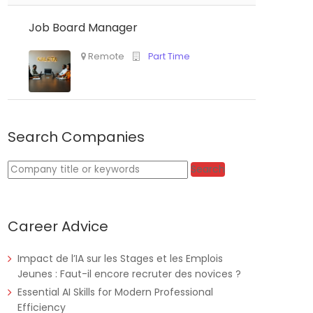
Job Board Manager
Search Companies
Tanzania
Educate!
Full Time
Keywords
Search
Career Advice
Remote
Part Time
Impact de l’IA sur les Stages et les Emplois
Jeunes : Faut-il encore recruter des novices ?
Essential AI Skills for Modern Professional
Efficiency