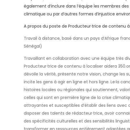
également d’inclure dans l’équipe les membres de
climatique ou par d’autres formes d’injustice envi
A propos du poste de Producteur·trice de contenu à 
Travail à distance, basé dans un pays d’Afrique fra
Sénégal)
Travaillant en collaboration avec une équipe très div
Producteur·trice de contenu à localiser aidera 350.o
dévoile la vérité, présente notre vision, change les
incite les gens à agir en ligne et hors ligne. Le·la ca
histoires locales ou régionales qui soutiennent, valo
celles qui sont en première ligne de la crise climatiq
attrayantes et susceptibles d’établir des liens avec d
disposer des talents de rédacteur·trice, avoir conna
des spécificités culturelles et des sensibilités lingui
transformer en ressources entièrement adaptées aux