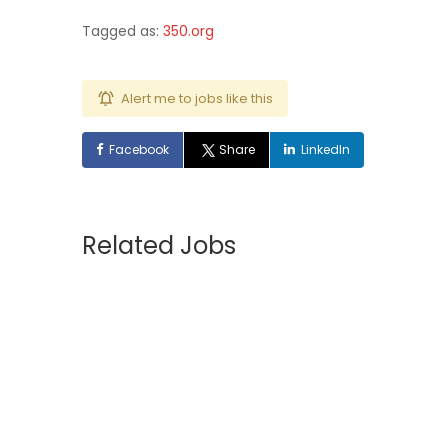
Tagged as:
350.org
Alert me to jobs like this
Facebook
Share
LinkedIn
Related Jobs