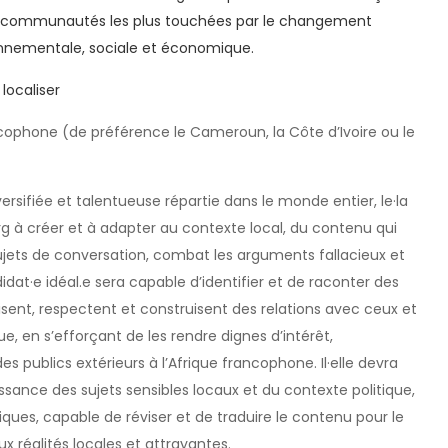
s communautés les plus touchées par le changement
ronnementale, sociale et économique.
localiser
ncophone (de préférence le Cameroun, la Côte d’Ivoire ou le
ersifiée et talentueuse répartie dans le monde entier, le·la
rg à créer et à adapter au contexte local, du contenu qui
 sujets de conversation, combat les arguments fallacieux et
ndidat·e idéal.e sera capable d’identifier et de raconter des
risent, respectent et construisent des relations avec ceux et
ue, en s’efforçant de les rendre dignes d’intérêt,
es publics extérieurs à l’Afrique francophone. Il·elle devra
issance des sujets sensibles locaux et du contexte politique,
stiques, capable de réviser et de traduire le contenu pour le
 réalités locales et attrayantes.