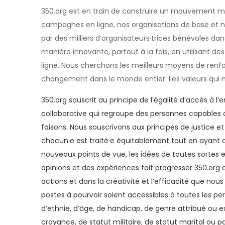
350.org est en train de construire un mouvement mo
campagnes en ligne, nos organisations de base et
par des milliers d’organisateurs·trices bénévoles dan
manière innovante, partout à la fois, en utilisant des
ligne. Nous cherchons les meilleurs moyens de renfo
changement dans le monde entier. Les valeurs qui no
350.org souscrit au principe de l’égalité d’accès à l’
collaborative qui regroupe des personnes capables d
faisons. Nous souscrivons aux principes de justice et
chacun·e est traité·e équitablement tout en ayant du
nouveaux points de vue, les idées de toutes sortes et 
opinions et des expériences fait progresser 350.org 
actions et dans la créativité et l’efficacité que nou
postes à pourvoir soient accessibles à toutes les per
d’ethnie, d’âge, de handicap, de genre attribué ou ex
croyance, de statut militaire, de statut marital ou 