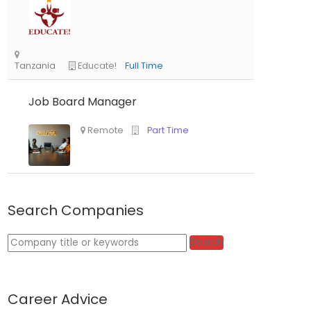
Job Board Manager
Tanzania
Educate!
Full Time
Search Companies
Keywords
Search
Remote
Part Time
Career Advice