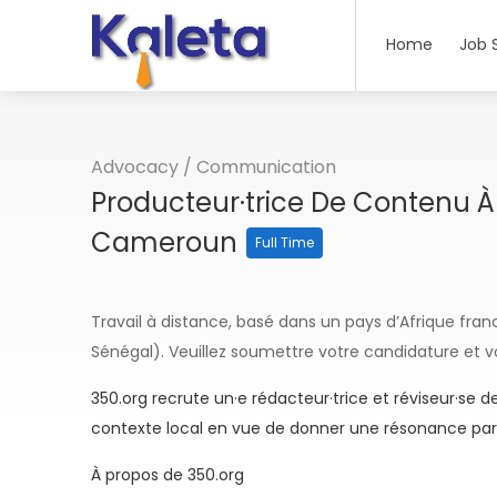
Home
Job 
Advocacy
/
Communication
Producteur·trice De Contenu À
Cameroun
Full Time
Travail à distance, basé dans un pays d’Afrique fra
Sénégal). Veuillez soumettre votre candidature et v
350.org recrute un·e rédacteur·trice et réviseur·se d
contexte local en vue de donner une résonance parti
À propos de 350.org