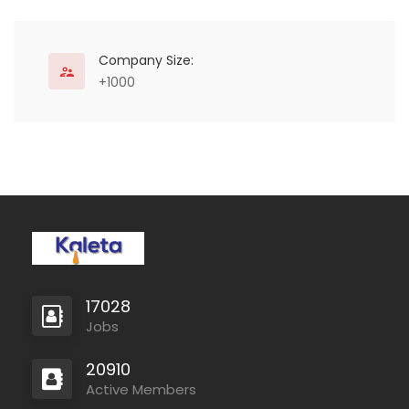
Company Size:
+1000
17028
Jobs
20910
Active Members