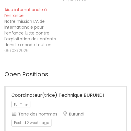
Aide internationale à
l’enfance
Notre mission L’Aide
internationale pour
l’enfance lutte contre
l’exploitation des enfants
dans le monde tout en
encourageant la
06/03/2026
population d’ici à
développer son pouvoir
d’action pour favoriser le
Open Positions
respect des droits de
tout.es les enfants. Notre
vision L’Aide
internationale pour
Coordinateur(trice) Technique BURUNDI
l’enfance rêve d’un
monde où tout.es les
enfants et leurs…
Terre des hommes
Burundi
Posted 2 weeks ago