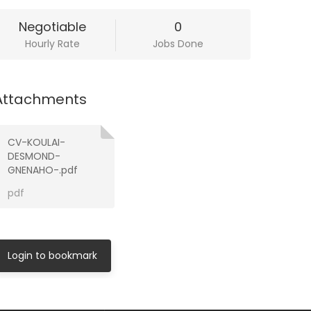
Negotiable
0
Hourly Rate
Jobs Done
Attachments
CV-KOULAI-
DESMOND-
GNENAHO-.pdf
pdf
Login to bookmark