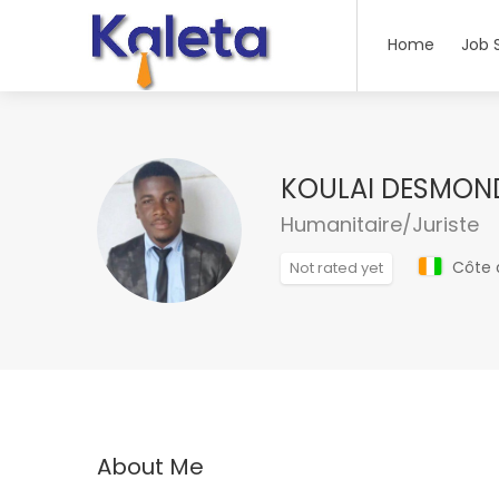
Home
Job 
KOULAI DESMON
Humanitaire/Juriste
Côte d
Not rated yet
About Me