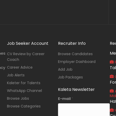
Job Seeker Account
Recruiter Info
Re
Me
nes
CV Review by Career
Browse Candidates
Coach
Employer Dashboard
P
ncy
Career Advice
Ta
Add Job
Job Alerts
O
Job Packages
Fo
Kaleter for Talents
Kaleta Newsletter
WhatsApp Channel
A
Ma
Browse Jobs
E-mail
*
Ha
Browse Categories
Co