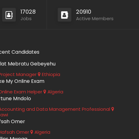
17028
20910
Jobs
Active Members
cent Candidates
lat Mebratu Gebeyehu
roject Manager
Ethiopia
ke My Online Exam
nline Exam Helper
Algeria
rtune Mndolo
ccounting and Data Management Professional
lawi
fsah Omer
Hafsah Omer
Algeria
llins Mwega