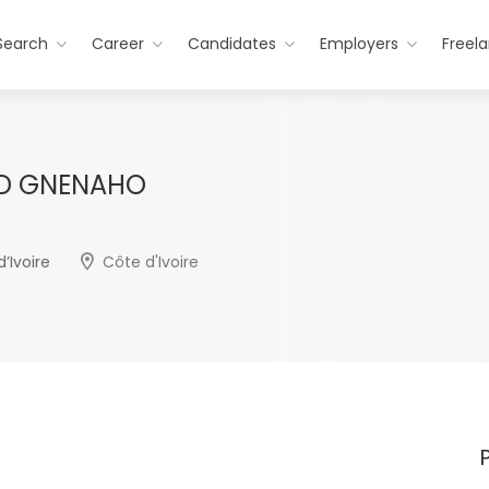
Search
Career
Candidates
Employers
Freel
D GNENAHO
’Ivoire
Côte d'Ivoire