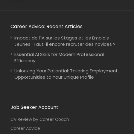
Career Advice: Recent Articles
Zambia
Christian Blind Mission
Full Time
Impact de l’IA sur les Stages et les Emplois
Jeunes : Faut-il encore recruter des novices ?
Essential AI Skills for Modern Professional
Efficiency
Unlocking Your Potential: Tailoring Employment
Opportunities to Your Unique Profile
Job Seeker Account
CV Review by Career Coach
Career Advice