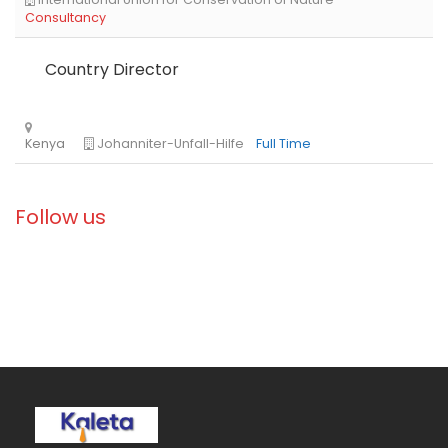
Libya
Danish Refugee Council
Full Time
Country Director
Follow us
Ethiopia
Solidarités International
Full Time
Zambia
Christian Blind Mission
Full Time