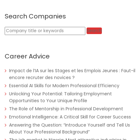
Search Companies
Keywords
Search
Nigeria
Africa Label Group
Consultancy
Career Advice
Impact de l’IA sur les Stages et les Emplois Jeunes : Faut-il
encore recruter des novices ?
Essential AI Skills for Modern Professional Efficiency
Unlocking Your Potential: Tailoring Employment
Opportunities to Your Unique Profile
The Role of Mentorship in Professional Development
Emotional Intelligence: A Critical Skill for Career Success
Tanzania
Educate!
Full Time
Answering the Question: “Introduce Yourself and Tell Us
About Your Professional Background”