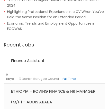
The job market in Nigeria: Most attractive industries in
2024
Remote
Part Time
Highlighting Professional Experience in a CV When You’ve
Held the Same Position for an Extended Period
Economic Trends and Employment Opportunities in
ECOWAS
Recent Jobs
Finance Assistant
ETHIOPIA – ROVING FINANCE & HR MANAGER
(M/F) – ADDIS ABABA