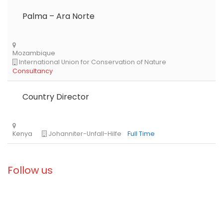
Palma – Ara Norte
Libya
Danish Refugee Council
Full Time
Country Director
Follow us
Ethiopia
Solidarités International
Full Time