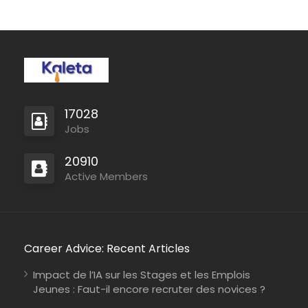
Zambia
Christian Blind Mission
Full Time
17028
Jobs
20910
Active Members
Mozambique
International Union for Conservation of Nature
Consultancy
Career Advice: Recent Articles
Impact de l’IA sur les Stages et les Emplois
Jeunes : Faut-il encore recruter des novices ?