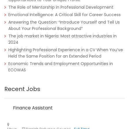
Tanzania
Educate!
Full Time
The Role of Mentorship in Professional Development
Emotional Intelligence: A Critical Skill for Career Success
Answering the Question: “Introduce Yourself and Tell Us
About Your Professional Background”
Remote
Part Time
The job market in Nigeria: Most attractive industries in
2024
Highlighting Professional Experience in a CV When You’ve
Held the Same Position for an Extended Period
Economic Trends and Employment Opportunities in
ECOWAS
Recent Jobs
Finance Assistant