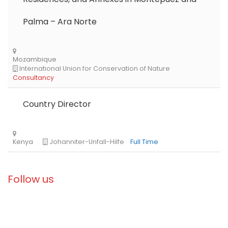
Libya
Danish Refugee Council
Full Time
Palma – Ara Norte
Ethiopia
Solidarités International
Full Time
Country Director
Zambia
Christian Blind Mission
Full Time
Follow us