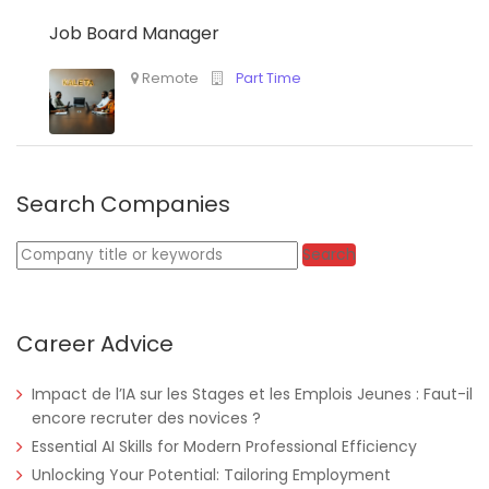
Job Board Manager
Nigeria
Africa Label Group
Consultancy
Search Companies
Keywords
Search
Career Advice
Tanzania
Educate!
Full Time
Impact de l’IA sur les Stages et les Emplois Jeunes : Faut-il
encore recruter des novices ?
Essential AI Skills for Modern Professional Efficiency
Remote
Part Time
Unlocking Your Potential: Tailoring Employment