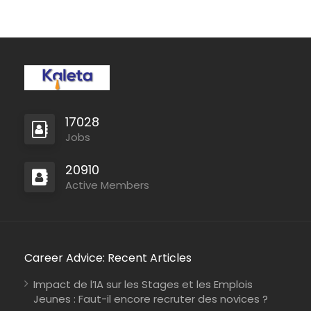
17028
Mozambique
Jobs
International Union for Conservation of Nature
Consultancy
20910
Active Members
Kenya
Johanniter-Unfall-Hilfe
Full Time
Career Advice: Recent Articles
Impact de l’IA sur les Stages et les Emplois
Jeunes : Faut-il encore recruter des novices ?