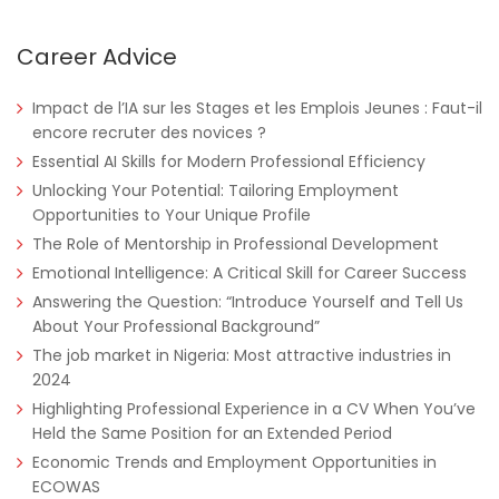
Career Advice
Impact de l’IA sur les Stages et les Emplois Jeunes : Faut-il
encore recruter des novices ?
Nigeria
Africa Label Group
Consultancy
Essential AI Skills for Modern Professional Efficiency
Unlocking Your Potential: Tailoring Employment
Opportunities to Your Unique Profile
The Role of Mentorship in Professional Development
Emotional Intelligence: A Critical Skill for Career Success
Answering the Question: “Introduce Yourself and Tell Us
About Your Professional Background”
The job market in Nigeria: Most attractive industries in
2024
Highlighting Professional Experience in a CV When You’ve
Tanzania
Educate!
Full Time
Held the Same Position for an Extended Period
Economic Trends and Employment Opportunities in
ECOWAS