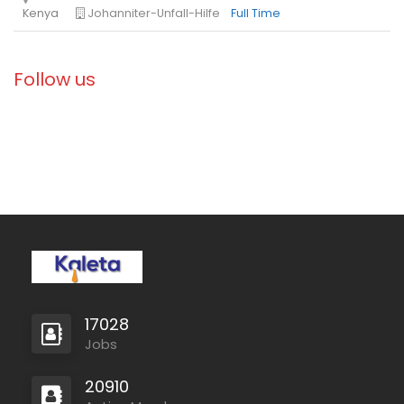
Libya
Danish Refugee Council
Full Time
Follow us
Ethiopia
Solidarités International
Full Time
17028
Jobs
Zambia
Christian Blind Mission
Full Time
20910