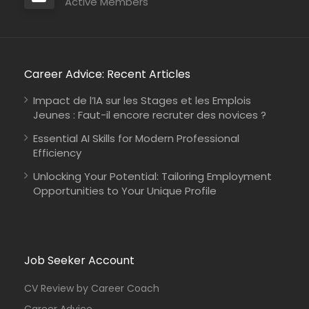
Active Members
Career Advice: Recent Articles
Impact de l’IA sur les Stages et les Emplois
Jeunes : Faut-il encore recruter des novices ?
Essential AI Skills for Modern Professional
Efficiency
Mozambique
International Union for Conservation of Nature
Unlocking Your Potential: Tailoring Employment
Consultancy
Opportunities to Your Unique Profile
Job Seeker Account
Kenya
Johanniter-Unfall-Hilfe
Full Time
CV Review by Career Coach