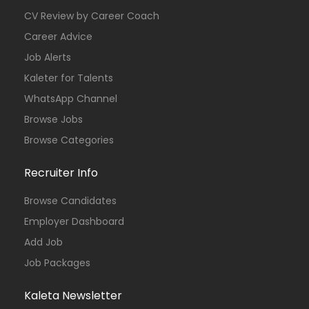
CV Review by Career Coach
Uganda
Alight
Full Time
Career Advice
Job Alerts
Kaleter for Talents
WhatsApp Channel
Browse Jobs
Libya
CTG (Committed To Good)
Full Time
Browse Categories
Recruiter Info
Browse Candidates
Employer Dashboard
Add Job
Kenya
Blue Ventures
Full Time
Job Packages
Kaleta Newsletter