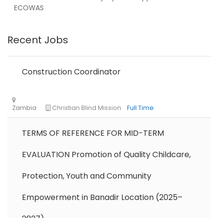
ECOWAS
Nigeria
Africa Label Group
Consultancy
Recent Jobs
Construction Coordinator
TERMS OF REFERENCE FOR MID-TERM
Tanzania
Educate!
Full Time
EVALUATION Promotion of Quality Childcare,
Protection, Youth and Community
Empowerment in Banadir Location (2025–
Remote
Part Time