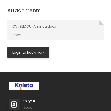
Attachments
CV-SEIDOU-Aminou.docx
docx
Login to bookmark
17028
Jobs