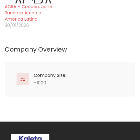
comincia prima del 1965,
umani contribuisca al
ACRA – Cooperazione
già nel 1961…
benessere di tutti sul
Rurale in Africa e
pianeta, casa comune
America Latina
da preservare. Dal 1985…
30/01/2026
Company Overview
Company Size:
+1000