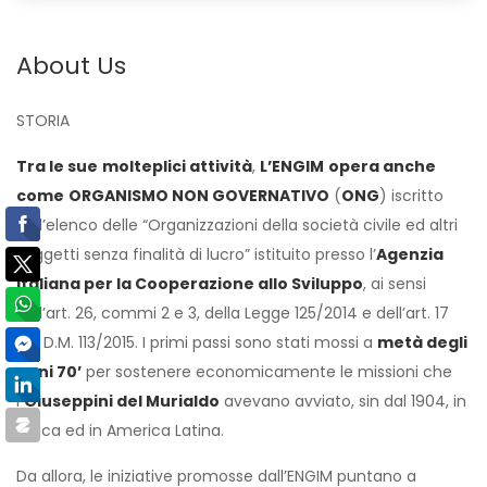
About Us
STORIA
Tra le sue
molteplici attività
,
L’ENGIM
opera anche
come
ORGANISMO NON GOVERNATIVO
(
ONG
) iscritto
nell’elenco delle “Organizzazioni della società civile ed altri
soggetti senza finalità di lucro” istituito presso l’
Agenzia
Italiana per la Cooperazione allo Sviluppo
, ai sensi
dell’art. 26, commi 2 e 3, della Legge 125/2014 e dell’art. 17
del D.M. 113/2015. I primi passi sono stati mossi a
metà degli
anni 70’
per sostenere economicamente le missioni che
i
Giuseppini del Murialdo
avevano avviato, sin dal 1904, in
Africa ed in America Latina.
Da allora, le iniziative promosse dall’ENGIM puntano a