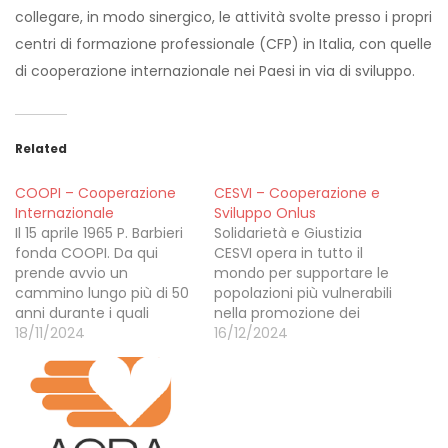
collegare, in modo sinergico, le attività svolte presso i propri
centri di formazione professionale (CFP) in Italia, con quelle
di cooperazione internazionale nei Paesi in via di sviluppo.
Related
COOPI – Cooperazione
CESVI – Cooperazione e
Internazionale
Sviluppo Onlus
Il 15 aprile 1965 P. Barbieri
Solidarietà e Giustizia
fonda COOPI. Da qui
CESVI opera in tutto il
prende avvio un
mondo per supportare le
cammino lungo più di 50
popolazioni più vulnerabili
anni durante i quali
nella promozione dei
COOPI e la cooperazione
18/11/2024
diritti umani, nel
16/12/2024
internazionale italiana
raggiungimento delle
con tutte le molteplici
loro aspirazioni, per lo
voci cresceranno e si
sviluppo sostenibile. E
trasformeranno insieme.
crede che il
Ma la storia di COOPI
riconoscimento dei diritti