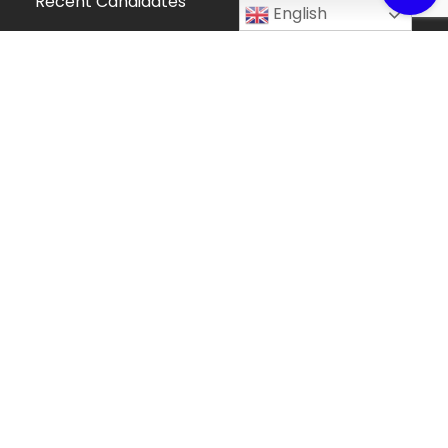
Recent Candidates
English
Melat Mebratu Gebeyehu
Project Manager
Ethiopia
Take My Online Exam
Online Exam Helper
Algeria
Fortune Mndolo
Accounting and Data Management
Professional
Malawi
Hafsah Omer
Hafsah Omer
Algeria
Collins Mwega
Information Technology
Kenya
© Kaleta, by ALG Inc. All Rights Reserved. 2007-2026