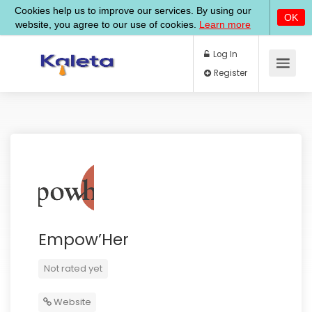
Log In
Register
Empow’Her
Not rated yet
Website